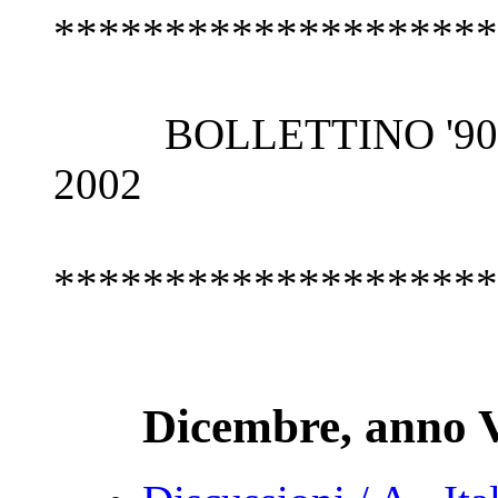
********************
BOLLETTINO '900 - ve
2002
********************
Dicembre, anno V