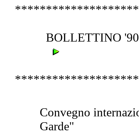
********************
BOLLETTINO '900 - N
********************
Convegno internazi
Garde"