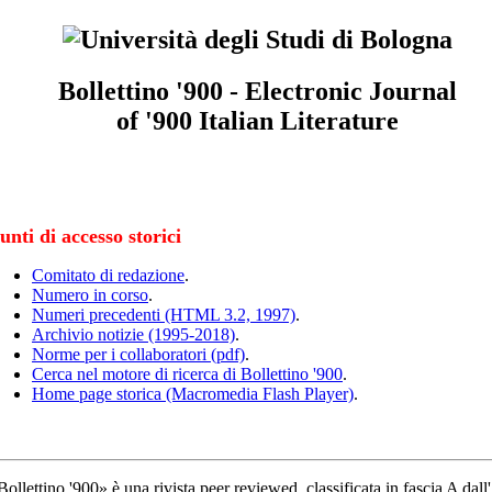
Bollettino '900 - Electronic Journal
of '900 Italian Literature
unti di accesso storici
Comitato di redazione
.
Numero in corso
.
Numeri precedenti (HTML 3.2, 1997)
.
Archivio notizie (1995-2018)
.
Norme per i collaboratori (pdf)
.
Cerca nel motore di ricerca di Bollettino '900
.
Home page storica (Macromedia Flash Player)
.
Bollettino '900» è una rivista peer reviewed, classificata in fascia A dall'